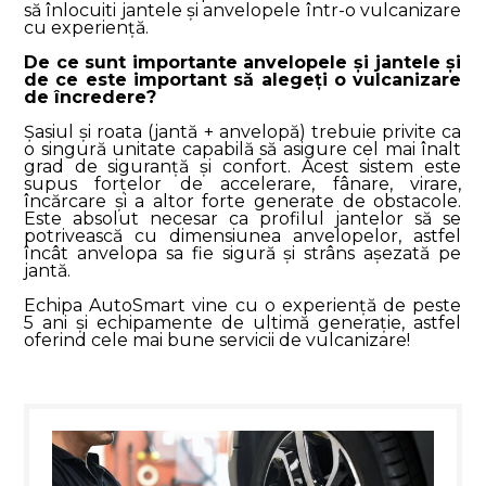
să înlocuiti jantele și anvelopele într-o vulcanizare
cu experiență.
De ce sunt importante anvelopele și jantele și
de ce este important să alegeți o vulcanizare
de încredere?
Șasiul și roata (jantă + anvelopă) trebuie privite ca
o singură unitate capabilă să asigure cel mai înalt
grad de siguranță și confort. Acest sistem este
supus forțelor de accelerare, fânare, virare,
încărcare și a altor forte generate de obstacole.
Este absolut necesar ca profilul jantelor să se
potrivească cu dimensiunea anvelopelor, astfel
încât anvelopa sa fie sigură și strâns așezată pe
jantă.
Echipa AutoSmart vine cu o experiență de peste
5 ani și echipamente de ultimă generație, astfel
oferind cele mai bune servicii de vulcanizare!